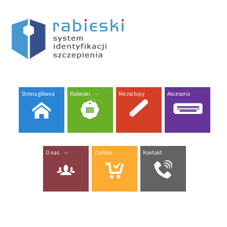
Strona główna
Rabieski
Microchipy
Akcesoria
O nas
Zamów
Kontakt