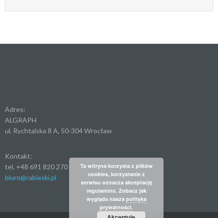
Adres:
ALGRAPH
ul. Rychtalska 8 A, 50-304 Wrocław
Kontakt:
Ta witryna korzysta z plików
tel. +48 691 820 270
cookies, korzystanie z
biuro@rabieski.pl
serwisu oznacza akceptację
regulaminu. Zobacz jak
wygląda nasza
polityka
prywatności.
Akceptuję