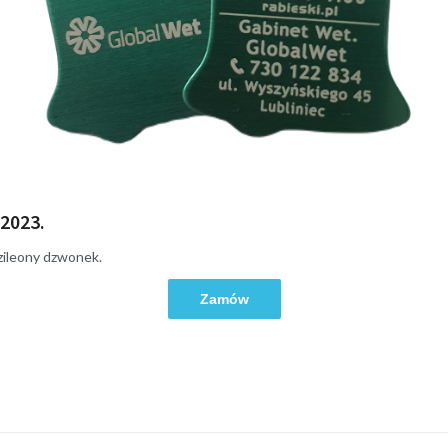
2023.
zileony dzwonek.
Zamów